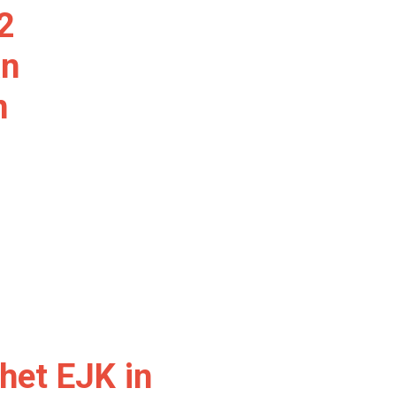
2
an
n
Aquatics, Daan Berlamont dubbel Belgisch kampioen
het EJK in