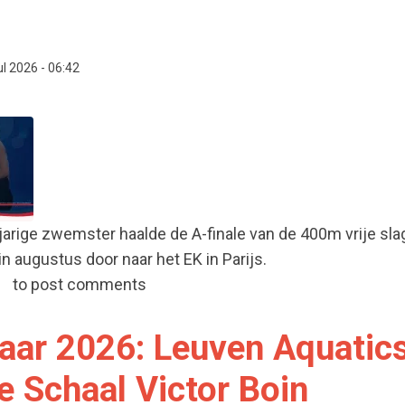
ul 2026 - 06:42
arige zwemster haalde de A-finale van de 400m vrije slag
in augustus door naar het EK in Parijs.
Vanderlinden 7de van Europa op het EJK in Munchen
to post comments
aar 2026: Leuven Aquatic
de Schaal Victor Boin