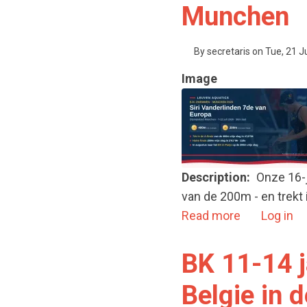
Munchen
By
secretaris
on
Tue, 21 J
Image
Description
Onze 16-j
van de 200m - en trekt 
about Siri 
Read more
Log in
BK 11-14 j
Belgie in 