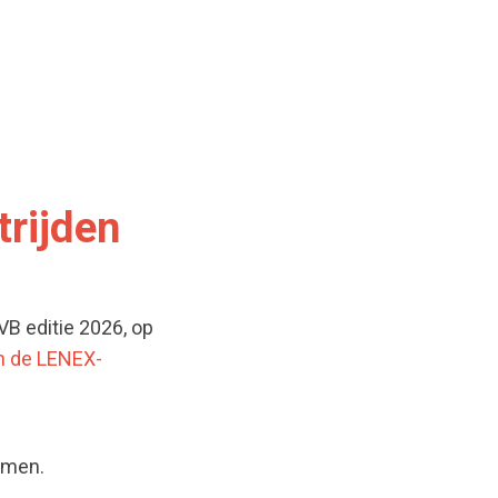
rijden
VB editie 2026, op
n de LENEX-
omen.