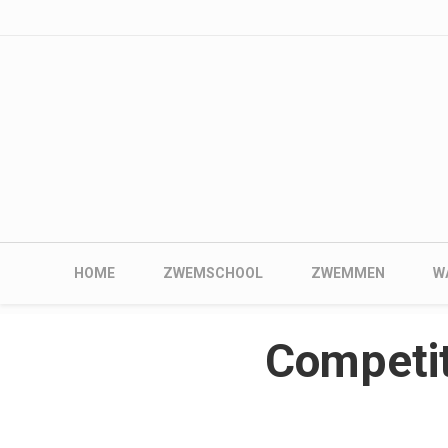
User account me
Skip to main content
Main navigation
HOME
ZWEMSCHOOL
ZWEMMEN
W
Competi