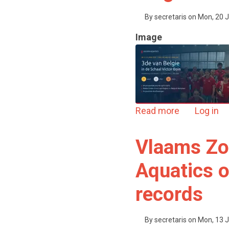
By
secretaris
on
Mon, 20 J
Image
about BK 11-
Read more
Log in
Vlaams Zo
Aquatics o
records
By
secretaris
on
Mon, 13 J