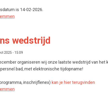
ngsdatum is 14-02-2026.
wemmen
 Criterium en CVB zwemwedstrijden
ns wedstrijd
ct 2025 - 15:09
cember organiseren wij onze laatste wedstrijd van het k
upersnel bad, met elektronische tijdopname!
programma, inschrijflenex)
kan je hier terugvinden
wemmen
te Kans wedstrijd