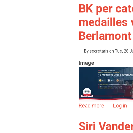
BK per cat
medailles 
Berlamont
By
secretaris
on
Tue, 28 J
Image
about BK pe
Read more
Log in
Siri Vande