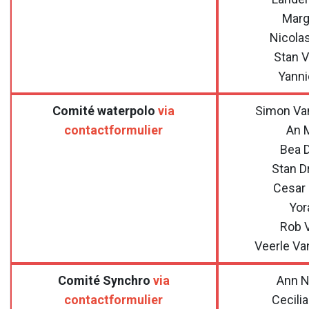
Marg
Nicola
Stan 
Yanni
Comité waterpolo
via
Simon Va
contactformulier
An 
Bea 
Stan D
Cesar
Yor
Rob 
Veerle V
Comité Synchro
via
Ann N
contactformulier
Cecilia