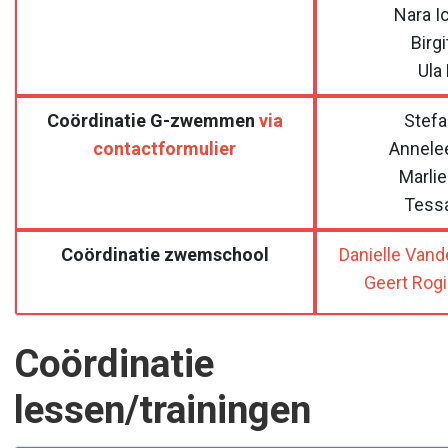
Nara I
Birg
Ula
Coördinatie G-zwemmen
via
Stefa
contactformulier
Annele
Marlie
Tess
Coördinatie zwemschool
Danielle Van
Geert Rogi
Coördinatie
lessen/trainingen