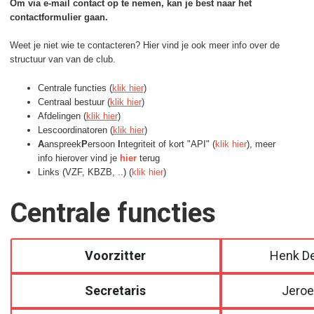
Om via e-mail contact op te nemen, kan je best naar het
contactformulier gaan.
Weet je niet wie te contacteren? Hier vind je ook meer info over de
structuur van van de club.
Centrale functies (
klik hier
)
Centraal bestuur (
klik hier
)
Afdelingen (
klik hier
)
Lescoordinatoren (
klik hier
)
A
anspreek
P
ersoon
I
ntegriteit of kort "API" (
klik hier
), meer
info hierover vind je
hier
terug
Links (VZF, KBZB, ..) (
klik hier
)
Centrale functies
Voorzitter
Henk D
Secretaris
Jeroe