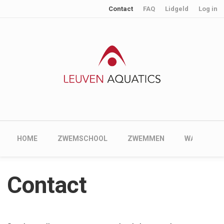
User account menu
Skip to main content
Contact
FAQ
Lidgeld
Log in
Main navigation
HOME
ZWEMSCHOOL
ZWEMMEN
WATERPOL
Contact