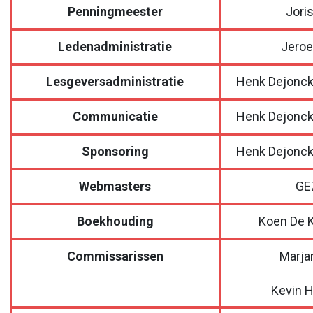
Penningmeester
Jori
Ledenadministratie
Jeroe
Lesgeversadministratie
Henk Dejonckh
Communicatie
Henk Dejonckh
Sponsoring
Henk Dejonckh
Webmasters
GE
Boekhouding
Koen De 
Commissarissen
Marja
Kevin 