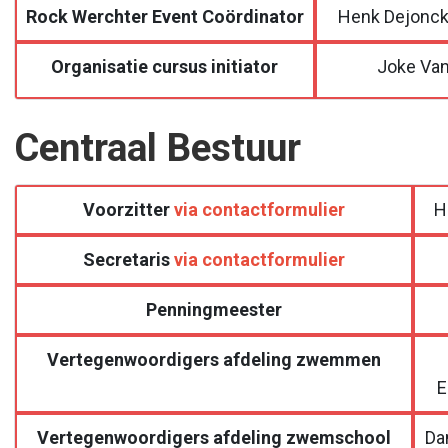
Rock Werchter Event Coördinator
Henk Dejonckh
Organisatie cursus initiator
Joke Va
Centraal Bestuur
Voorzitter
via contactformulier
H
Secretaris
via contactformulier
Penningmeester
Vertegenwoordigers afdeling zwemmen
E
Vertegenwoordigers afdeling zwemschool
Da