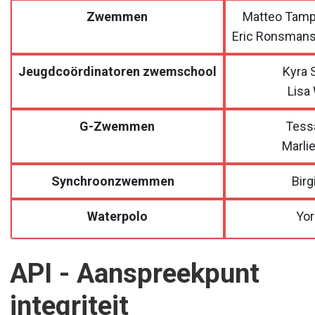
Zwemmen
Matteo Tamp
Eric Ronsmans
Jeugdcoördinatoren zwemschool
Kyra 
Lisa
G-Zwemmen
Tess
Marli
Synchroonzwemmen
Birg
Waterpolo
Yor
API - Aanspreekpunt
integriteit