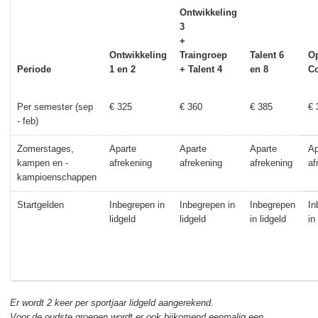
Ontwikkeling
3
+
Ontwikkeling
Traingroep
Talent 6
O
Periode
1 en 2
+ Talent 4
en 8
Co
Per semester (sep
€ 325
€ 360
€ 385
€ 
- feb)
Zomerstages,
Aparte
Aparte
Aparte
Ap
kampen en -
afrekening
afrekening
afrekening
af
kampioenschappen
Startgelden
Inbegrepen in
Inbegrepen in
Inbegrepen
In
lidgeld
lidgeld
in lidgeld
in
Er wordt 2 keer per sportjaar lidgeld aangerekend.
Voor de oudste groepen wordt er ook bijkomend eenmalig een