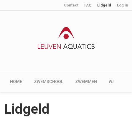
User account menu
Skip to main content
Contact
FAQ
Lidgeld
Log in
Main navigation
HOME
ZWEMSCHOOL
ZWEMMEN
WATERPOL
Lidgeld