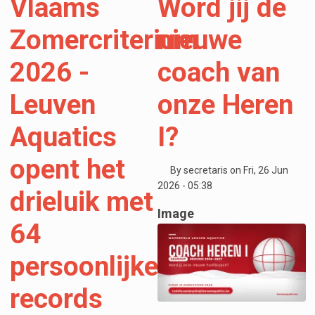
Vlaams
Word jij de
Zomercriterium
nieuwe
2026 -
coach van
Leuven
onze Heren
Aquatics
I?
opent het
By
secretaris
on
Fri, 26 Jun
2026 - 05:38
drieluik met
Image
64
persoonlijke
records