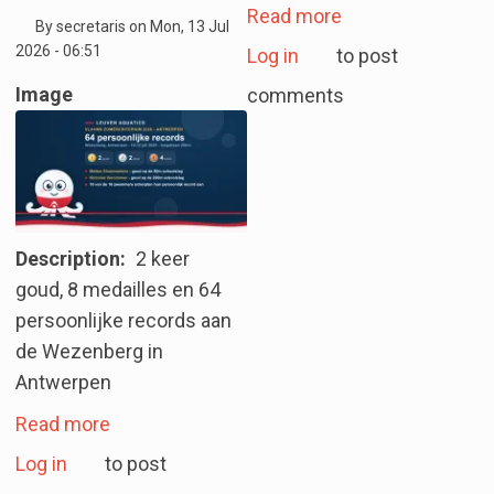
about Word jij d
Read more
By
secretaris
on
Mon, 13 Jul
2026 - 06:51
Log in
to post
Image
comments
Description
2 keer
goud, 8 medailles en 64
persoonlijke records aan
de Wezenberg in
Antwerpen
about Vlaams Zomercriterium 2026 - Leuven 
Read more
Log in
to post