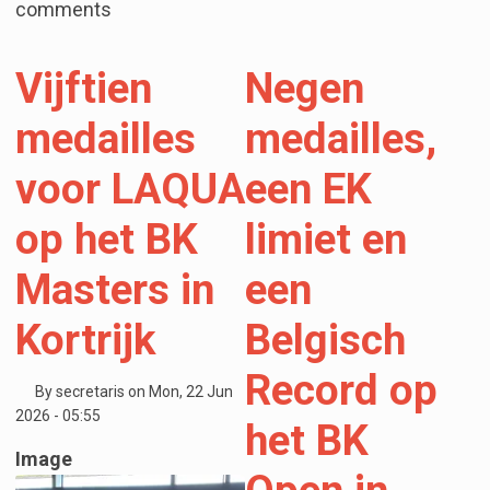
comments
Vijftien
Negen
medailles
medailles,
voor LAQUA
een EK
op het BK
limiet en
Masters in
een
Kortrijk
Belgisch
Record op
By
secretaris
on
Mon, 22 Jun
2026 - 05:55
het BK
Image