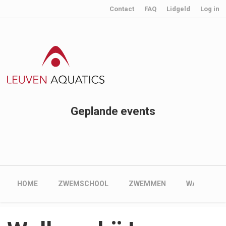
User account menu
Skip to main content
Contact
FAQ
Lidgeld
Log in
Geplande events
Main navigation
HOME
ZWEMSCHOOL
ZWEMMEN
WATERPOL