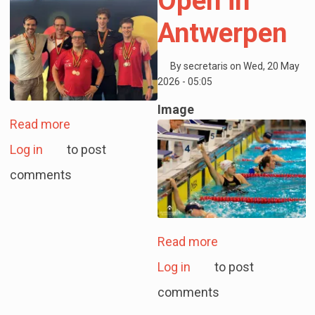
Open in
Antwerpen
By
secretaris
on
Wed, 20 May
2026 - 05:05
Image
about Vijftien medailles voor LAQUA op het B
Read more
Log in
to post
comments
about Negen meda
Read more
Log in
to post
comments