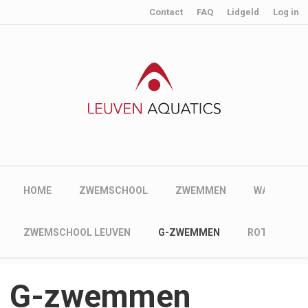
User account menu
Skip to main content
Contact
FAQ
Lidgeld
Log in
Main navigation
HOME
ZWEMSCHOOL
ZWEMMEN
WATERPOL
Main navigation
ZWEMSCHOOL LEUVEN
G-ZWEMMEN
ROTSELAAR
G-zwemmen