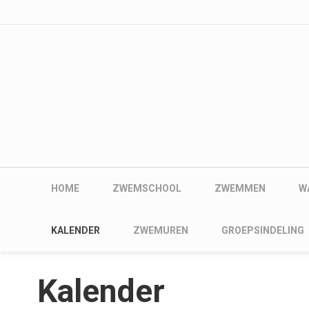
User account me
Skip to main content
Main navigation
HOME
ZWEMSCHOOL
ZWEMMEN
W
Main navigation
KALENDER
ZWEMUREN
GROEPSINDELING
Kalender