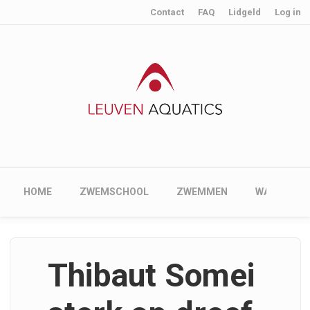
User account menu
Skip to main content
Contact
FAQ
Lidgeld
Log in
Main navigation
HOME
ZWEMSCHOOL
ZWEMMEN
WATERPOL
Thibaut Somei